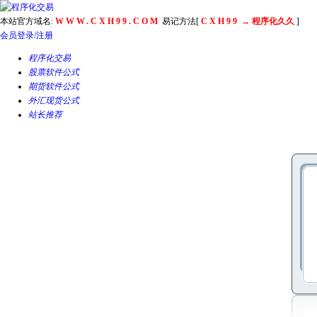
本站官方域名:
WWW.CXH99.COM
易记方法[
CXH99
→ 程序化久久
]
会员登录/注册
程序化交易
股票软件公式
期货软件公式
外汇现货公式
站长推荐