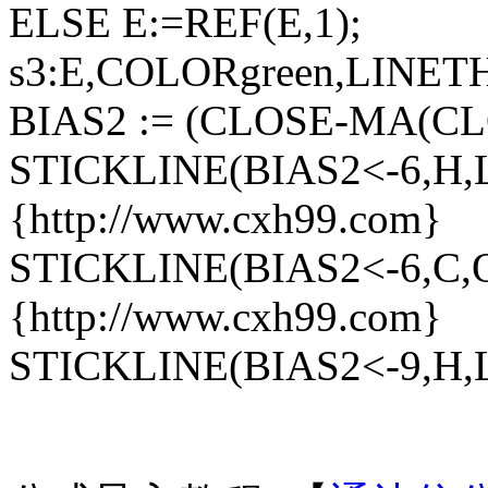
ELSE E:=REF(E,1);
s3:E,COLORgreen,LINET
BIAS2 := (CLOSE-MA(CL
STICKLINE(BIAS2<-6,H,
{http://www.cxh99.com}
STICKLINE(BIAS2<-6,C,
{http://www.cxh99.com}
STICKLINE(BIAS2<-9,H,L