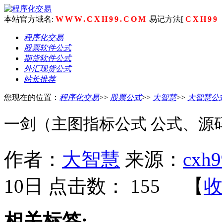
本站官方域名:
WWW.CXH99.COM
易记方法[
CXH99
程序化交易
股票软件公式
期货软件公式
外汇现货公式
站长推荐
您现在的位置：
程序化交易
>>
股票公式
>>
大智慧
>>
大智慧公
一剑（主图指标公式 公式、源码
作者：
大智慧
来源：
cxh9
10日 点击数：
155 【
相关标签: