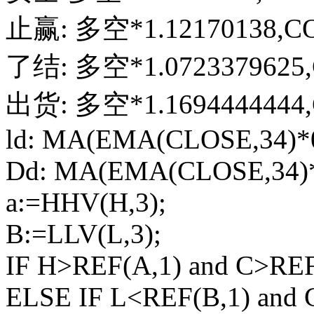
止赢: 多空*1.12170138,C
了结: 多空*1.0723379625
出货: 多空*1.1694444444
ld: MA(EMA(CLOSE,34)*0.
Dd: MA(EMA(CLOSE,34)*0.7
a:=HHV(H,3);
B:=LLV(L,3);
IF H>REF(A,1) and C>REF
ELSE IF L<REF(B,1) and 