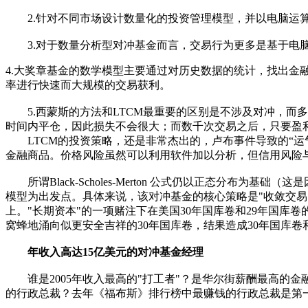
2.针对不同市场设计数量化的投资管理模型，并以电脑运算
3.对于数量分析型对冲基金而言，交易行为更多是基于电脑
4.大奖章基金的数学模型主要通过对历史数据的统计，找出
率进行快速而大规模的交易获利。
5.西蒙斯的方法和LTCM最重要的区别是不涉及对冲，而
时间内平仓，因此损失不会很大；而数千次交易之后，只要盈
LTCM的投资策略，还是非常杰出的，卢布事件导致的“运
金融商品。价格风险虽然可以利用软件加以分析，但信用风险
所谓Black-Scholes-Merton 公式仍以正态分布为基础（
模型为出发点。具体来说，该对冲基金的核心策略是"收敛交易"(co
上。"长期资本"的一项赌注下在美国30年国库卷和29年国
窝蜂地涌向似更安全吉祥的30年国库卷，结果造成30年国库卷
年收入高达15亿美元的对冲基金经理
谁是2005年收入最高的"打工者"？是华尔街薪酬最高的金融家？高盛
的行政总裁？去年《福布斯》排行榜中最赚钱的行政总裁是第一资本金融公司(Cap