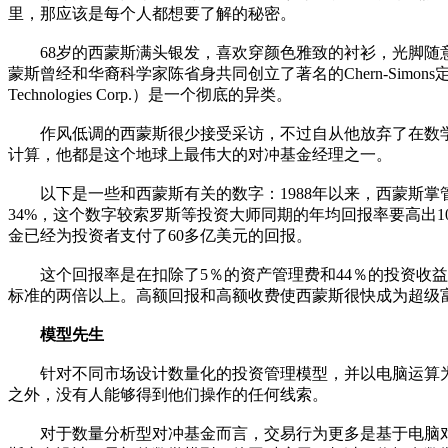
里，那应该是每个人都想要了解的秘密。
68岁的西蒙斯满头银发，喜欢穿颜色雅致的衬衫，光脚随意地
蒙斯曾经和华裔科学家陈省身共同创立了著名的Chern-Simo
Technologies Corp.）是一个彻底的异类。
作风低调的西蒙斯很少接受采访，不过自从他放弃了在数学
计算，他都是这个地球上最伟大的对冲基金经理之一。
以下是一些和西蒙斯有关的数字：1988年以来，西蒙斯掌管的的大
34%，这个数字较索罗斯等投资大师同期的年均回报率要高出10
金已经为投资者支付了60多亿美元的回报。
这个回报率是在扣除了5％的资产管理费和44％的投资收益
标准的两倍以上。高额回报和高额收费使西蒙斯很快成为超级富豪，
模型先生
针对不同市场设计数量化的投资管理模型，并以电脑运算为主
之外，没有人能够得到他们操作的任何线索。
对于数量分析型对冲基金而言，交易行为更多是基于电脑对价