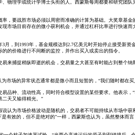
数学、物理学或统计学博士头衔的人。西蒙斯每周都要和研究团队
率，要战胜市场必须以周密而准确的计算为基础。大奖章基金的
发现市场目前存在的微小获利机会，并通过杠杆比率进行快速而
3月，到1993年，基金规模达到2.7亿美元时开始停止接受新
标的的价格进行不间断的监控，并作出买入或卖出的指令。
易来捕捉稍纵即逝的机会，交易量之大甚至有时能占到整个纳斯
为市场的异常状态通常都是微小而且短暂的，“我们随时都在买
品种、流动性高，同时符合模型设置的某些要求。他表示，“
第二天又输得精光。”
认为市场价格波动是随机的，交易者不可能持续从市场中获利
下是有效的，但不是绝对的”一样，西蒙斯也认为，虽然整体而
个核子加速器试验，“当两个高速运行的原子剧烈碰撞后，会迸