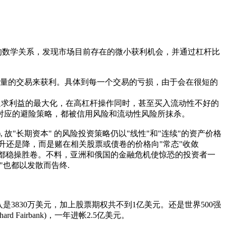
的数学关系，发现市场目前存在的微小获利机会，并通过杠杆比
大量的交易来获利。具体到每一个交易的亏损，由于会在很短的
追求利益的最大化，在高杠杆操作同时，甚至买入流动性不好的
对应的避险策略，都被信用风险和流动性风险所抹杀。
分布), 故"长期资本" 的风险投资策略仍以"线性"和"连续"的资产价格
价格是升还是降，而是赌在相关股票或债卷的价格向"常态"收敛
降都稳操胜卷。不料，亚洲和俄国的金融危机使惊恐的投资者一
"也都以发散而告终.
金收入是3830万美元，加上股票期权共不到1亿美元。还是世界500强
d Fairbank)，一年进帐2.5亿美元。