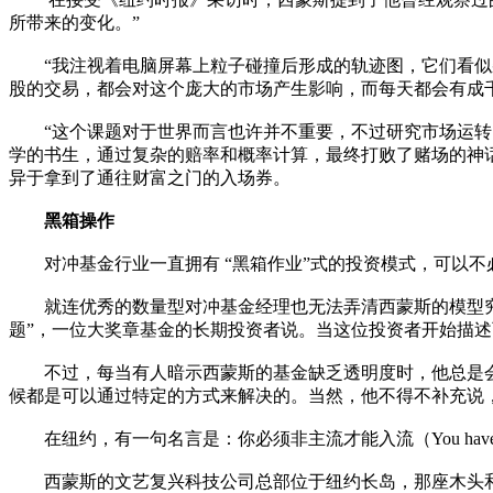
所带来的变化。”
“我注视着电脑屏幕上粒子碰撞后形成的轨迹图，它们看似杂
股的交易，都会对这个庞大的市场产生影响，而每天都会有成
“这个课题对于世界而言也许并不重要，不过研究市场运转的
学的书生，通过复杂的赔率和概率计算，最终打败了赌场的神
异于拿到了通往财富之门的入场券。
黑箱操作
对冲基金行业一直拥有 “黑箱作业”式的投资模式，可以不
就连优秀的数量型对冲基金经理也无法弄清西蒙斯的模型究竟
题”，一位大奖章基金的长期投资者说。当这位投资者开始描
不过，每当有人暗示西蒙斯的基金缺乏透明度时，他总是会无
候都是可以通过特定的方式来解决的。当然，他不得不补充说，
在纽约，有一句名言是：你必须非主流才能入流（You have t
西蒙斯的文艺复兴科技公司总部位于纽约长岛，那座木头和