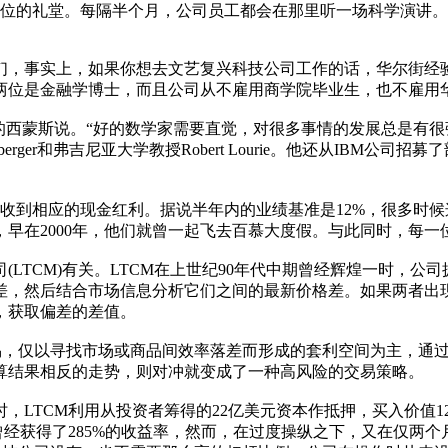
座位的礼堂。每隔半个月，公司员工都会在那里听一场科学演讲
，事实上，如果你想去文艺复兴科技公司工作的话，华尔街经验
两位是金融学博士，而且公司从不雇用商学院毕业生，也不雇用
西蒙斯说。“好的数学家需要直觉，对很多事情的发展总是有很
berger和弗吉尼亚大学教授Robert Lourie。他还从IB
到相应的现金红利。据说半年内的业绩基准是12%，很多时候
早在2000年，他们就曾一起飞去百慕大度假。与此同时，每一
TCM)有关。LTCM在上世纪90年代中期曾经辉煌一时，公
差，然后结合市场信息分析它们之间的最新价格差。如果两者出
，获取偏差的差值。
易，仅以寻找市场或商品间效率落差而形成的套利空间为主，通
算结果相反的走势，则对冲就变成了一种高风险的交易策略。
CM利用从投资者筹得的22亿美元资本作抵押，买入价值125
M曾经获得了285%的收益率，然而，在过度操纵之下，又在仅两