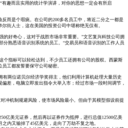
。“有趣而且实用的统计学演讲，对你的思想一定会有所启
反而是个瑕疵。在公司的200多名员工中，将近二分之一都是
华尔街人士，这在美国的投资公司中堪称绝无仅有。
强的好奇心，这对于战胜市场非常重要。”文艺复兴科技公司拥
M公司招募了部分熟悉语音识别系统的员工。“交易员和语音识别的工作人员
这个指标可以轻松达到，不少员工还拥有公司的股权。西蒙斯
位员工都发誓要保守公司秘密。
司拥有两位诺贝尔经济学奖得主，他们利用计算机处理大量历史
现偏差，电脑立即发出指令大举入市；经过市场一段时间调节，
过对冲机制规避风险，使市场风险最小。但由于其模型假设前提
0亿美元证券，然后再以证券作为抵押，进行总值12500亿美
个月之内又输掉了45亿美元，走向了万劫不复之地。