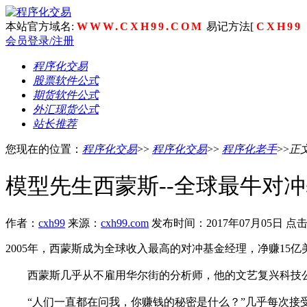
本站官方域名:
WWW.CXH99.COM
易记方法[
CXH99
会员登录/注册
程序化交易
股票软件公式
期货软件公式
外汇现货公式
站长推荐
您现在的位置：
程序化交易
>>
程序化交易
>>
程序化老手
>>
正
模型先生西蒙斯--全球最牛对冲
作者：
cxh99
来源：
cxh99.com
发布时间：2017年07月05日 点
2005年，西蒙斯成为全球收入最高的对冲基金经理，净赚15
西蒙斯几乎从不雇用华尔街的分析师，他的文艺复兴科技公
“人们一直都在问我，你赚钱的秘密是什么？”几乎每次接受记者