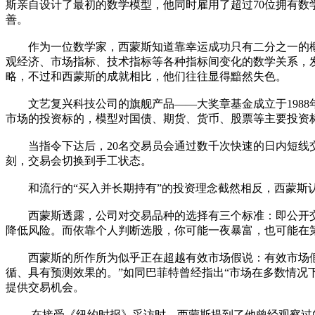
斯亲自设计了最初的数学模型，他同时雇用了超过70位拥有
善。
作为一位数学家，西蒙斯知道靠幸运成功只有二分之一的概
观经济、市场指标、技术指标等各种指标间变化的数学关系，
略，不过和西蒙斯的成就相比，他们往往显得黯然失色。
文艺复兴科技公司的旗舰产品——大奖章基金成立于1988年
市场的投资标的，模型对国债、期货、货币、股票等主要投资
当指令下达后，20名交易员会通过数千次快速的日内短线交
刻，交易会切换到手工状态。
和流行的“买入并长期持有”的投资理念截然相反，西蒙斯认
西蒙斯透露，公司对交易品种的选择有三个标准：即公开交易
降低风险。而依靠个人判断选股，你可能一夜暴富，也可能在
西蒙斯的所作所为似乎正在超越有效市场假说：有效市场假说
循、具有预测效果的。”如同巴菲特曾经指出“市场在多数情况
提供交易机会。
在接受《纽约时报》采访时，西蒙斯提到了他曾经观察过的一