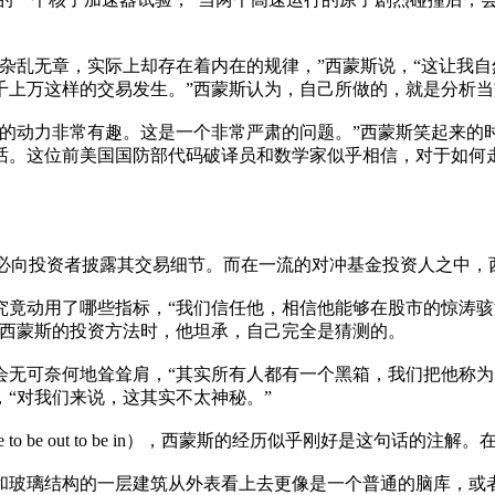
乱无章，实际上却存在着内在的规律，”西蒙斯说，“这让我自然
千上万这样的交易发生。”西蒙斯认为，自己所做的，就是分析
动力非常有趣。这是一个非常严肃的问题。”西蒙斯笑起来的
话。这位前美国国防部代码破译员和数学家似乎相信，对于如何
必向投资者披露其交易细节。而在一流的对冲基金投资人之中，西
动用了哪些指标，“我们信任他，相信他能够在股市的惊涛骇
述西蒙斯的投资方法时，他坦承，自己完全是猜测的。
可奈何地耸耸肩，“其实所有人都有一个黑箱，我们把他称为大
“对我们来说，这其实不太神秘。”
o be out to be in），西蒙斯的经历似乎刚好是这句话的
玻璃结构的一层建筑从外表看上去更像是一个普通的脑库，或者