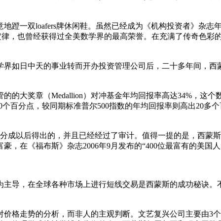
蹬一双loafers牌休闲鞋。虽然已经成为《机构投资者》杂
ns定律，也曾经获得过全美数学界的最高荣誉。在充满了传奇色彩的华尔
界如日中天的事业转而开办投资管理公司后，二十多年间，西蒙
奖章（Medallion）对冲基金年均回报率高达34%，这个数字
个百分点，较同期标准普尔500指数的年均回报率则高出20多个百分
分成以后得出的，并且已经经过了审计。值得一提的是，西蒙斯
在《福布斯》杂志2006年9月发布的“400位最富有的美国人
导，在全球各种市场上进行短线交易是西蒙斯的成功秘诀。不过
格走势的分析，而非人的主观判断。文艺复兴公司主要由3个