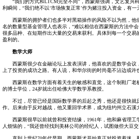
“我们的方式和LTCM完全不同”，西蒙斯强调，文艺复兴
利瞬间，“我们绝不以‘市场恢复正常’作为赌注投入资金，有
西蒙斯的拥护者们也多半对黑箱操作的风险不以为然，他们说
名的数量型基金管理人也表示，“难以相信在西蒙斯的方法中会
很多品种、在短期作出大量的交易来获利。具体到每一个交易
盈利的。
数学大师
西蒙斯很少在金融论坛上发表演讲，他喜欢的是数学会议，他
上了投资的成功之路。有人说，和华尔街的时尚毫不沾边或许
西蒙斯在数学方面有着天生的敏感和直觉，这个制鞋厂老板的
的博士学位，24岁就出任哈佛大学数学系教授。
不过，尽管已经是国际数学界的后起之秀，他还是很快就厌倦
作。后来由于反对越战，他又重回学术界，成为纽约州立石溪大学(Ston
西蒙斯很早以前就曾和投资结缘，1961年，他和麻省理工
人烦恼的，“我还曾经找到美林公司的经纪人，试图做些大豆交
直到上世纪70年代早期，西蒙斯才开始真正对投资着迷。那时