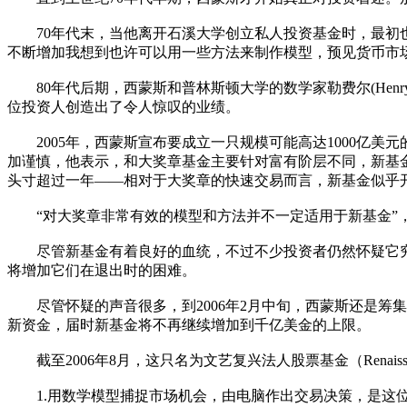
70年代末，当他离开石溪大学创立私人投资基金时，最初也
不断增加我想到也许可以用一些方法来制作模型，预见货币市
80年代后期，西蒙斯和普林斯顿大学的数学家勒费尔(Henry
位投资人创造出了令人惊叹的业绩。
2005年，西蒙斯宣布要成立一只规模可能高达1000亿美
加谨慎，他表示，和大奖章基金主要针对富有阶层不同，新基金
头寸超过一年——相对于大奖章的快速交易而言，新基金似乎开
“对大奖章非常有效的模型和方法并不一定适用于新基金”，
尽管新基金有着良好的血统，不过不少投资者仍然怀疑它究竟
将增加它们在退出时的困难。
尽管怀疑的声音很多，到2006年2月中旬，西蒙斯还是筹集
新资金，届时新基金将不再继续增加到千亿美金的上限。
截至2006年8月，这只名为文艺复兴法人股票基金（Renaissance 
1.用数学模型捕捉市场机会，由电脑作出交易决策，是这