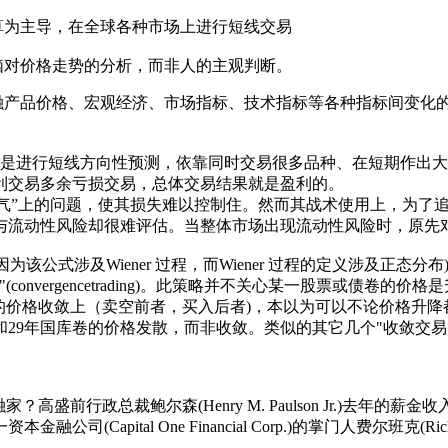
为主导，在全球各种市场上进行短线交易
对价格走势的分析，而非人的主观判断。
金融产品价格、宏观经济、市场指标、技术指标等各种指标间变化
多是进行短线方向性预测，依靠同时交易很多品种、在短期作出
利交易多余亏损交易，总体交易结果就是盈利的。
气”上的问题，使其损失难以控制住。然而其战术使用上，为了
与流动性风险却很难评估。当整体市场出现流动性风险时，原先
这是因为该公式涉及Wiener 过程，而Wiener 过程的定义涉及正态
nvergencetrading)。此策略并不关心某一股票或债卷的
库卷的价格收敛上（卖空前者，买入后者)，本以为可以不论价格升
和29年国库卷的价格发散，而非收敛。类似的其它几个"收敛交易
前行政总裁鲍尔森(Henry M. Paulson Jr.)去年的薪
ital One Financial Corp.)的掌门人费尔班克(Richar