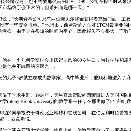
科技公司没有、也不需要那么高的杠杆比例，公司在操作时从来
一天市场终于会正常的，但谁知道是哪一天。”
，“长期资本公司只有两位诺贝尔奖金获得者充当门面，主要
没有一些安全措施。” 他指出，西蒙斯的方法和LTCM最重要
的亏损，由于会在很短的时间内平仓，因此损失不会很大；而数
在一个几何学研讨会上庆祝自己的60岁生日，为数学界和患
也是他并不瞩目的原因之一。
儿子3岁就立志成为数学家。高中毕业后，他顺利地进入了麻
了学术生涯。1964年，天生喜欢冒险的西蒙斯进入美国国防
y Brook University)的数学系主任，在那里做了8年的
学院的同学投资于哥伦比亚地砖和管线公司；在伯克利时也曾投
易”，西蒙斯说。
他还在石溪大学任教，他身边的一位数学家参与了一家瓷砖公司